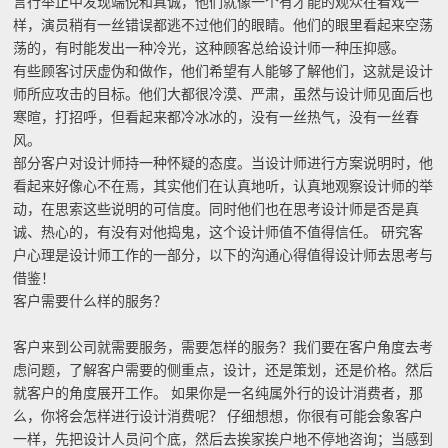
言行举止中发现端倪和真诚，他们就像一个有才能的观众在看戏一
样，演员稍有一丝错误都逃不过他们的眼睛。他们的眼里看起来空荡
荡的，有时能发出一种冷光，这种顾客总给设计师一种压抑感。
有些顾客讨厌虚伪和做作，他们希望有人能够了解他们，这就是设计
师所应攻击的目标。他们大都很冷漠、严肃，虽然与设计师见面后也
寒暄，打招呼，但看起来都冷冰冰的，没有一丝热气，没有一丝春
风。
部分客户对设计师持一种怀疑的态度。当设计师进行方案说明时，他
看起来好像心不在焉，其实他们在认真地听，认真地观察设计师的举
动，在思索这些说明的可信度。同时他们也在思考设计师是否是真
诚、热心的，有没有对他捣鬼，这个设计师值不值得信任。 研究客
户心理是设计师工作的一部分，以下的沟通心得值得设计师去思考与
借鉴！
客户需要什么样的服务？
客户来到公司就需要服务，需要怎样的服务？我们要在客户角度去考
虑问题，了解客户需要的侧重点，设计，还是策划，还是价格。然后
就客户的角度展开工作。 如果你是一名纯属外行的设计消费者，那
么，你将会怎样进行设计消费呢？ 仔细想想，你很有可能会象客户
一样，先把设计人员问个底，然后去挨家挨户地不停地咨询；当感到