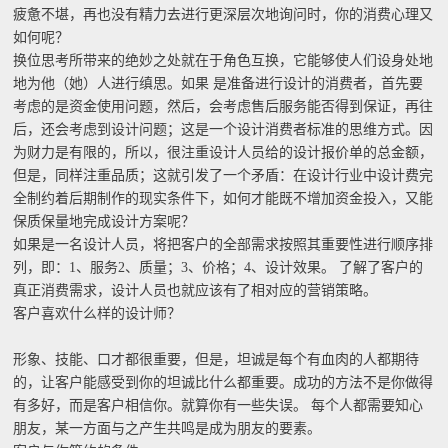
疲惫不堪，再也没有精力去进行更深层次地询问时，你的消费心理又
如何呢？
换位思考所带来的绝妙之处就在于角色互换，它能够使人们设身处地
地为他（她）人进行缜思。如果 是准备进行设计的消费者，首先要
考虑的是资金使用问题，然后，会考虑售后服务能否得到保证，再往
后，还会考虑到设计问题；这是一个设计消费者标准的思维方式。因
为财力是有限的，所以，很注重设计人员给的设计报价单的总金额，
但是，同样注重品质；这就引发了一个矛盾：在设计行业中设计费完
全制约着后期制作的现实条件下，如何才能既不增加资金投入，又能
保质保量地完成设计方案呢？
如果是一名设计人员，将把客户的全部需求按照其重要性进行顺序排
列，即：1、服务2、质量；3、价格；4、设计效果。 了解了客户的
真正消费需求，设计人员也就应该有了相对应的营销策略。
客户喜欢什么样的设计师？
形象、技能、口才都很重要，但是，坦诚是每个有血肉的人都期待
的，让客户能感受到你的坦诚比什么都重要。成功的方法不是你做得
有多好，而是客户相信你。就算你有一些失误。 每个人都需要知心
朋友，某一方面与之产生共鸣是成为朋友的要素。