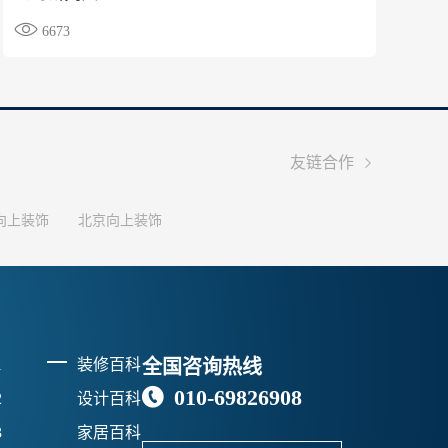

6673

友链合作
向上装饰
北京向上装饰
1
装修百科
全国咨询热线
010-69826908

2
设计百科
3
家居百科