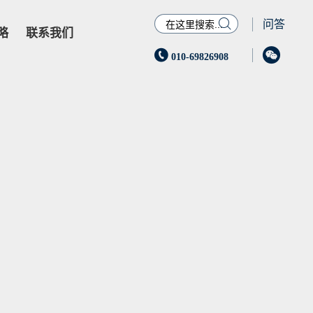

问答
略
联系我们


010-69826908